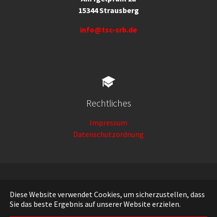
15344 Strausberg
info@tsc-srb.de
Rechtliches
Impressum
Datenschutzordnung
Deutsch
Diese Website verwendet Cookies, um sicherzustellen, dass
Sie das beste Ergebnis auf unserer Website erzielen.
Running with
TYPO3
and
Bootstrap Package
.