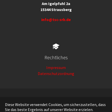
Am Igelpfuhl 2a
15344 Strausberg
info@tsc-srb.de
Rechtliches
Impressum
Datenschutzordnung
Deutsch
Diese Website verwendet Cookies, um sicherzustellen, dass
Sie das beste Ergebnis auf unserer Website erzielen.
Running with
TYPO3
and
Bootstrap Package
.